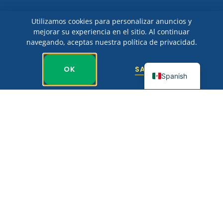
Utilizamos cookies para personalizar anuncios y
mejorar su experiencia en el sitio. Al continuar
navegando, aceptas nuestra política de privacidad.
English
OK
SABER MÁS
Spanish
60 Años
Impulsando El Crecimiento Industrial
De Nuevo Laredo