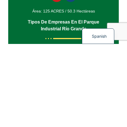
Área: 125 ACRES / 50.3 Hectáreas
Tipos De Empresas En El Parque
English
Industrial Río Grande
Spanish
Automotriz
Manufactura
Servicios profesionales
Eléctrico/Electrónico
Industria del plástico
Empresas En El Parque Industrial Río
Grande