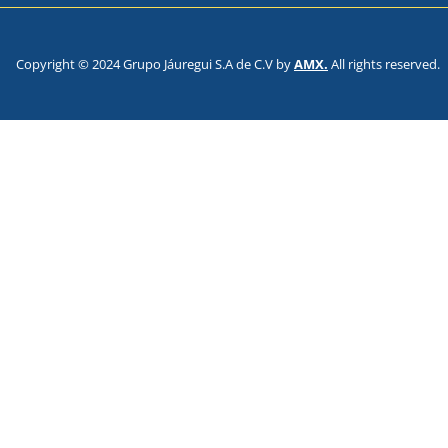
Copyright © 2024 Grupo Jáuregui S.A de C.V by
AMX.
All rights reserved.